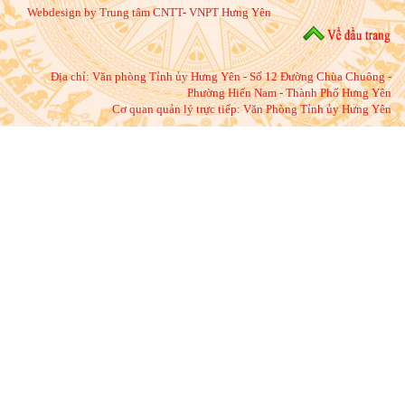
Webdesign by Trung tâm CNTT- VNPT Hưng Yên
Địa chỉ:
Văn phòng Tỉnh ủy Hưng Yên - Số 12 Đường Chùa Chuông -
Phường Hiến Nam - Thành Phố Hưng Yên
Cơ quan quản lý trực tiếp: Văn Phòng Tỉnh ủy Hưng Yên