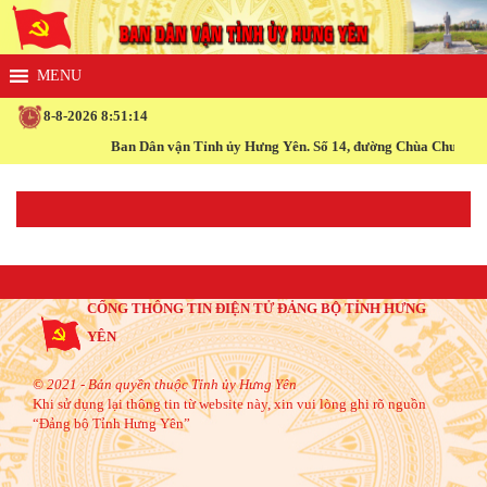
8-8-2026 8:51:14
Ban Dân vận Tỉnh ủy Hưng Yên. Số 14, đường Chùa Chuông, ph
CỔNG THÔNG TIN ĐIỆN TỬ ĐẢNG BỘ TỈNH HƯNG
YÊN
© 2021 - Bản quyền thuộc Tỉnh ủy Hưng Yên
Khi sử dụng lại thông tin từ website này, xin vui lòng ghi rõ nguồn
“Đảng bộ Tỉnh Hưng Yên”