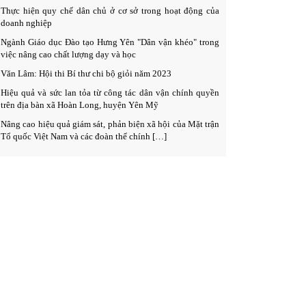
Thực hiện quy chế dân chủ ở cơ sở trong hoạt động của
doanh nghiệp
Ngành Giáo dục Đào tạo Hưng Yên "Dân vận khéo" trong
việc nâng cao chất lượng dạy và học
Văn Lâm: Hội thi Bí thư chi bộ giỏi năm 2023
Hiệu quả và sức lan tỏa từ công tác dân vận chính quyền
trên địa bàn xã Hoàn Long, huyện Yên Mỹ
Nâng cao hiệu quả giám sát, phản biện xã hội của Mặt trận
Tổ quốc Việt Nam và các đoàn thể chính […]