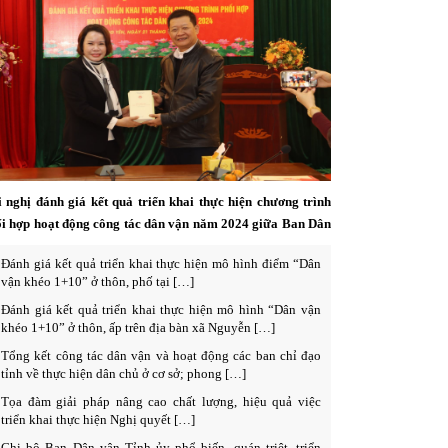
 nghị đánh giá kết quả triển khai thực hiện chương trình
i hợp hoạt động công tác dân vận năm 2024 giữa Ban Dân
 Tỉnh ủy Hưng Yên và Ban Dân vận Tỉnh ủy Sơn La
Đánh giá kết quả triển khai thực hiện mô hình điểm “Dân
vận khéo 1+10” ở thôn, phố tại […]
Đánh giá kết quả triển khai thực hiện mô hình “Dân vận
khéo 1+10” ở thôn, ấp trên địa bàn xã Nguyễn […]
Tổng kết công tác dân vận và hoạt động các ban chỉ đạo
tỉnh về thực hiện dân chủ ở cơ sở; phong […]
Tọa đàm giải pháp nâng cao chất lượng, hiệu quả việc
triển khai thực hiện Nghị quyết […]
Chi bộ Ban Dân vận Tỉnh ủy phổ biến, quán triệt, triển