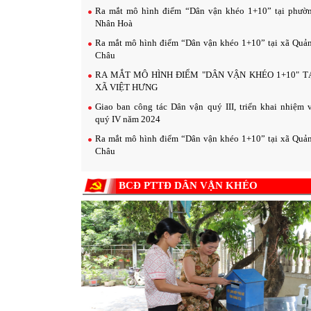
Ra mắt mô hình điểm “Dân vận khéo 1+10” tại phườ
Nhân Hoà
Ra mắt mô hình điểm “Dân vận khéo 1+10” tại xã Quả
Châu
RA MẮT MÔ HÌNH ĐIỂM "DÂN VẬN KHÉO 1+10" T
XÃ VIỆT HƯNG
Giao ban công tác Dân vận quý III, triển khai nhiệm 
quý IV năm 2024
Ra mắt mô hình điểm “Dân vận khéo 1+10” tại xã Quả
Châu
BCĐ PTTĐ DÂN VẬN KHÉO