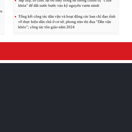
Sắp xếp, tổ chức lại bộ máy trong hệ thống chính trị “Chìa
khóa” để đất nước bước vào kỷ nguyên vươn mình
ân
Tổng kết công tác dân vận và hoạt động các ban chỉ đạo tỉnh
về thực hiện dân chủ ở cơ sở; phong trào thi đua “Dân vận
khéo”; công tác tôn giáo năm 2024
Thủ tướng yêu cầu đẩy mạnh thực hành tiết kiệm, chống lãng
phí
Hội nghị Ban Chỉ đạo Trung ương thực hiện Quy chế dân chủ
ở cơ sở và giao ban công tác dân vận các cơ quan nhà nước
năm 2024
ng
Ra mắt mô hình điểm “Dân vận khéo 1+10” tại xã Quảng
Châu
Hội nghị đánh giá kết quả triển khai thực hiện chương trình
phối hợp hoạt động công tác dân vận năm 2024 giữa Ban Dân
vận Tỉnh ủy Hưng Yên và Ban Dân vận Tỉnh ủy Sơn La