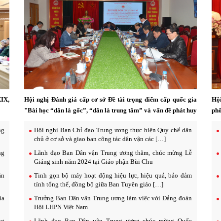
XIX,
Hội nghị Đánh giá cấp cơ sở Đề tài trọng điểm cấp quốc gia
Hội
"Bài học “dân là gốc”, “dân là trung tâm” và vấn đề phát huy
phố
sức mạnh nhân dân, sức mạnh đại đoàn kết toàn dân tộc trong
vận
ng
Hội nghị Ban Chỉ đạo Trung ương thực hiện Quy chế dân
tình hình mới"
chủ ở cơ sở và giao ban công tác dân vận các […]
ng
Lãnh đạo Ban Dân vận Trung ương thăm, chúc mừng Lễ
Giáng sinh năm 2024 tại Giáo phận Bùi Chu
ân
Tinh gọn bộ máy hoạt động hiệu lực, hiệu quả, bảo đảm
tính tổng thể, đồng bộ giữa Ban Tuyên giáo […]
ìa
Trưởng Ban Dân vận Trung ương làm việc với Đảng đoàn
Hội LHPN Việt Nam
ng
Lãnh đạo Ban Dân vận Trung ương chúc mừng Quốc