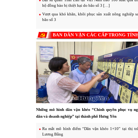
hộ đồng bào bị thiệt hại do bão số 3 […]
Vượt qua khó khăn, khôi phục sản xuất nông nghiệp s
bão số 3
BAN DÂN VẬN CÁC CẤP TRONG TỈN
Những mô hình dân vận khéo “Chính quyền phục vụ ng
dân và doanh nghiệp” tại thành phố Hưng Yên
Ra mắt mô hình điểm “Dân vận khéo 1+10” tại thị trâ
Lương Bằng