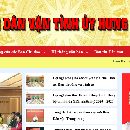
g của các Ban Chỉ đạo
Hệ thống văn bản
Bản tin Dân vận
Ban Dân vận Tỉnh ủy Hưng Yên. Số
Hội nghị công bố các quyết định của Tỉnh
ủy, Ban Thường vụ Tỉnh ủy
Hội nghị lần thứ 36 Ban Chấp hành Đảng
bộ tỉnh khóa XIX, nhiệm kỳ 2020 – 2025
Tổng Bí thư Tô Lâm làm việc với Ban
Dân vận Trung ương