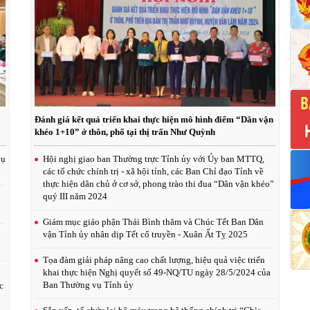
Đánh giá kết quả triển khai thực hiện mô hình điểm “Dân vận
khéo 1+10” ở thôn, phố tại thị trấn Như Quỳnh
vụ
Hội nghị giao ban Thường trực Tỉnh ủy với Ủy ban MTTQ,
các tổ chức chính trị - xã hội tỉnh, các Ban Chỉ đạo Tỉnh về
thực hiện dân chủ ở cơ sở, phong trào thi đua “Dân vận khéo”
quý III năm 2024
Giám mục giáo phận Thái Bình thăm và Chúc Tết Ban Dân
vận Tỉnh ủy nhân dịp Tết cổ truyền - Xuân Ất Tỵ 2025
Tọa đàm giải pháp nâng cao chất lượng, hiệu quả việc triển
khai thực hiện Nghị quyết số 49-NQ/TU ngày 28/5/2024 của
Ban Thường vụ Tỉnh ủy
c