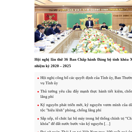
Hội nghị lần thứ 36 Ban Chấp hành Đảng bộ tỉnh khóa 
nhiệm kỳ 2020 – 2025
Hội nghị công bố các quyết định của Tỉnh ủy, Ban Thườ
vụ Tỉnh ủy
Thủ tướng yêu cầu đẩy mạnh thực hành tiết kiệm, chố
lãng phí
Kỷ nguyên phát triển mới, kỷ nguyên vươn mình của d
tộc "hiệu lệnh" phòng, chống lãng phí
Sắp xếp, tổ chức lại bộ máy trong hệ thống chính trị “Ch
khóa” để đất nước bước vào kỷ nguyên […]
Đại sứ quán Thái Lan tại Việt Nam trao 100 suất quà ủ