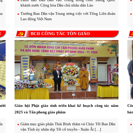
khánh nước Cộng hòa Dân chủ nhân dân Lào
au
Trưởng Ban Dân vận Trung ương việc với Tổng Liên đoàn
Lao động Việt Nam
H
BCĐ CÔNG TÁC TÔN GIÁO
ười
Giáo hội Phật giáo tỉnh triển khai kế hoạch công tác năm
Côn
2025 và Tấn phong giáo phẩm
bàn
́n
Giám mục giáo phận Thái Bình thăm và Chúc Tết Ban Dân
vận Tỉnh ủy nhân dịp Tết cổ truyền - Xuân Ất […]