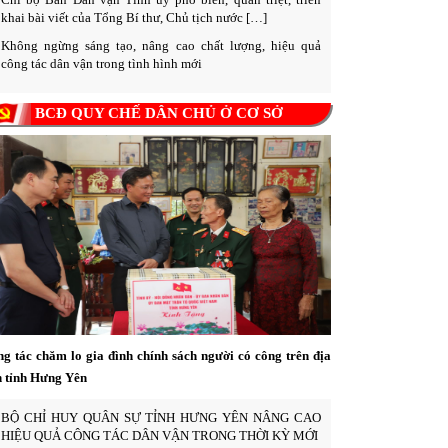
khai bài viết của Tổng Bí thư, Chủ tịch nước […]
Không ngừng sáng tạo, nâng cao chất lượng, hiệu quả
công tác dân vận trong tình hình mới
BCĐ QUY CHẾ DÂN CHỦ Ở CƠ SỞ
g tác chăm lo gia đình chính sách người có công trên địa
 tỉnh Hưng Yên
BỘ CHỈ HUY QUÂN SỰ TỈNH HƯNG YÊN NÂNG CAO
HIỆU QUẢ CÔNG TÁC DÂN VẬN TRONG THỜI KỲ MỚI