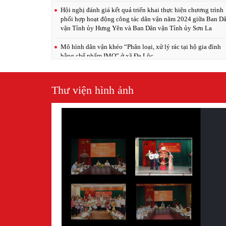
Hội nghị đánh giá kết quả triển khai thực hiện chương trình
phối hợp hoạt động công tác dân vận năm 2024 giữa Ban D
vận Tỉnh ủy Hưng Yên và Ban Dân vận Tỉnh ủy Sơn La
Mô hình dân vận khéo “Phân loại, xử lý rác tại hộ gia đình
bằng chế phẩm IMO” ở xã Đa Lộc
Khơi dậy sức dân từ phong trào thi đua “Dân vận khéo”
Thư viện hình ảnh
Những mô hình dân vận khéo “Chính quyền phục vụ người
dân và doanh nghiệp” tại thành phố Hưng Yên
Ra mắt mô hình điểm “Dân vận khéo 1+10” tại thị trấn Lươ
Bằng