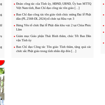
ng
Đoàn công tác của Tỉnh ủy, HĐND, UBND, Ủy ban MTTQ
Việt Nam tỉnh, Ban Chỉ đạo công tác tôn giáo […]
ng
Ban Chỉ đạo công tác tôn giáo tỉnh chúc mừng Đại lễ Phật
đản (PL.2568-DL.2024) tổ chức tại Khu vực 3
ẠI
Hưng Yên tổ chức Đại lễ Phật đản khu vực 2 tại Chùa Phúc
Lâm
vụ
Giám mục Giáo phận Thái Bình thăm, chúc Tết Ban Dân
vận Tỉnh ủy
ng
Ban Chỉ đạo Công tác Tôn giáo Tỉnh thăm, tặng quà các
chức sắc Phật giáo trong tỉnh nhân dịp đón […]