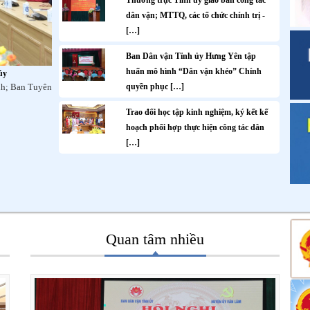
Thường trực Tỉnh ủy giao ban công tác
dân vận; MTTQ, các tổ chức chính trị -
[…]
Ban Dân vận Tỉnh ủy Hưng Yên tập
huấn mô hình “Dân vận khéo” Chính
ủy
nh; Ban Tuyên
quyền phục […]
Trao đổi học tập kinh nghiệm, ký kết kế
hoạch phối hợp thực hiện công tác dân
[…]
Quan tâm nhiều