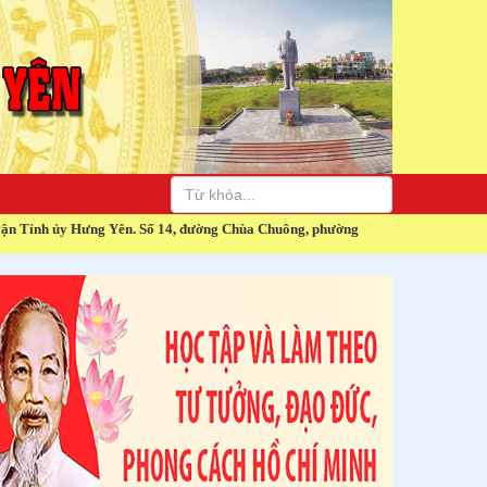
 14, đường Chùa Chuông, phường Hiến Nam, thành phố Hưng Yên, tỉnh Hưng Yê