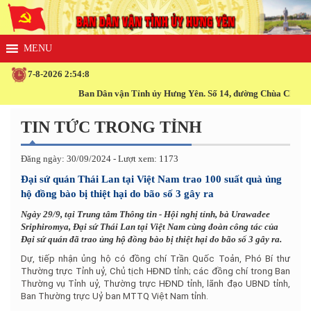
7-8-2026 2:54:8
Ban Dân vận Tỉnh ủy Hưng Yên. Số 14, đường Chùa Chuông, 
TIN TỨC TRONG TỈNH
Đăng ngày: 30/09/2024 - Lượt xem: 1173
Đại sứ quán Thái Lan tại Việt Nam trao 100 suất quà ủng
hộ đồng bào bị thiệt hại do bão số 3 gây ra
Ngày 29/9, tại Trung tâm Thông tin - Hội nghị tỉnh, bà Urawadee
Sriphiromya, Đại sứ Thái Lan tại Việt Nam cùng đoàn công tác của
Đại sứ quán đã trao ủng hộ đồng bào bị thiệt hại do bão số 3 gây ra.
Dự, tiếp nhận ủng hộ có đồng chí Trần Quốc Toản, Phó Bí thư
Thường trực Tỉnh uỷ, Chủ tịch HĐND tỉnh; các đồng chí trong Ban
Thường vụ Tỉnh uỷ, Thường trực HĐND tỉnh, lãnh đạo UBND tỉnh,
Ban Thường trực Uỷ ban MTTQ Việt Nam tỉnh.