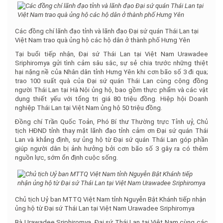
Các đồng chí lãnh đạo tỉnh và lãnh đạo Đại sứ quán Thái Lan tại
Việt Nam trao quà ủng hộ các hộ dân ở thành phố Hưng Yên
Tại buổi tiếp nhận, Đại sứ Thái Lan tại Việt Nam Urawadee
Sriphiromya gửi tình cảm sâu sắc, sự sẻ chia trước những thiệt
hại nặng nề của Nhân dân tỉnh Hưng Yên khi cơn bão số 3 đi qua;
trao 100 suất quà của Đại sứ quán Thái Lan cùng cộng đồng
người Thái Lan tại Hà Nội ủng hộ, bao gồm thực phẩm và các vật
dụng thiết yếu với tổng trị giá 80 triệu đồng. Hiệp hội Doanh
nghiệp Thái Lan tại Việt Nam ủng hộ 50 triệu đồng.
Đồng chí Trần Quốc Toản, Phó Bí thư Thường trực Tỉnh uỷ, Chủ
tịch HĐND tỉnh thay mặt lãnh đạo tỉnh cảm ơn Đại sứ quán Thái
Lan và khẳng định, sự ủng hộ từ Đại sứ quán Thái Lan góp phần
giúp người dân bị ảnh hưởng bởi cơn bão số 3 gây ra có thêm
nguồn lực, sớm ổn định cuộc sống.
Chủ tịch Uỷ ban MTTQ Việt Nam tỉnh Nguyễn Bật Khánh tiếp nhận
ủng hộ từ Đại sứ Thái Lan tại Việt Nam Urawadee Sriphiromya
Bà Urawadee Sriphiromya, Đại sứ Thái Lan tại Việt Nam cùng các