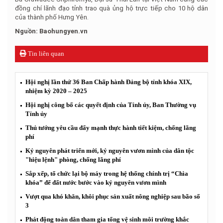
đồng chí lãnh đạo tỉnh trao quà ủng hộ trực tiếp cho 10 hộ dân
của thành phố Hưng Yên.
Nguồn: Baohungyen.vn
Tin liên quan
Hội nghị lần thứ 36 Ban Chấp hành Đảng bộ tỉnh khóa XIX,
nhiệm kỳ 2020 – 2025
Hội nghị công bố các quyết định của Tỉnh ủy, Ban Thường vụ
Tỉnh ủy
Thủ tướng yêu cầu đẩy mạnh thực hành tiết kiệm, chống lãng
phí
Kỷ nguyên phát triển mới, kỷ nguyên vươn mình của dân tộc
"hiệu lệnh" phòng, chống lãng phí
Sắp xếp, tổ chức lại bộ máy trong hệ thống chính trị “Chìa
khóa” để đất nước bước vào kỷ nguyên vươn mình
Vượt qua khó khăn, khôi phục sản xuất nông nghiệp sau bão số
3
Phát động toàn dân tham gia tổng vệ sinh môi trường khắc