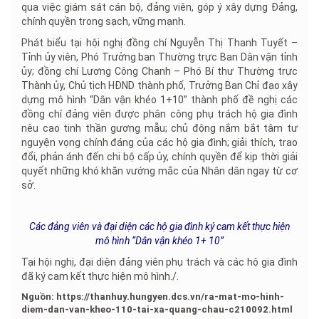
qua việc giám sát cán bộ, đảng viên, góp ý xây dựng Đảng,
chính quyền trong sạch, vững mạnh.
Phát biểu tại hội nghị đồng chí Nguyễn Thị Thanh Tuyết –
Tỉnh ủy viên, Phó Trưởng ban Thường trực Ban Dân vận tỉnh
ủy; đồng chí Lương Công Chanh – Phó Bí thư Thường trực
Thành ủy, Chủ tịch HĐND thành phố, Trưởng Ban Chỉ đạo xây
dựng mô hình “Dân vận khéo 1+10” thành phố đề nghị các
đồng chí đảng viên được phân công phụ trách hộ gia đình
nêu cao tinh thần gương mẫu; chủ động nắm bắt tâm tư
nguyện vọng chính đáng của các hộ gia đình; giải thích, trao
đổi, phản ánh đến chi bộ cấp ủy, chính quyền để kịp thời giải
quyết những khó khăn vướng mắc của Nhân dân ngay từ cơ
sở.
Các đảng viên và đại diện các hộ gia đình ký cam kết thực hiện
mô hình “Dân vận khéo 1+ 10”
Tại hội nghị, đại diện đảng viên phụ trách và các hộ gia đình
đã ký cam kết thực hiện mô hình./.
Nguồn: https://thanhuy.hungyen.dcs.vn/ra-mat-mo-hinh-
diem-dan-van-kheo-110-tai-xa-quang-chau-c210092.html