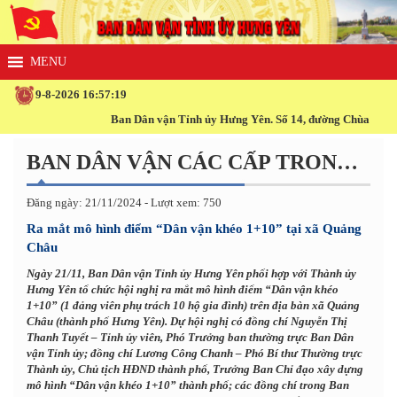
9-8-2026 16:57:19
Ban Dân vận Tỉnh ủy Hưng Yên. Số 14, đường Chùa Chuông, 
BAN DÂN VẬN CÁC CẤP TRONG TỈNH
Đăng ngày: 21/11/2024 - Lượt xem: 750
Ra mắt mô hình điểm “Dân vận khéo 1+10” tại xã Quảng
Châu
Ngày 21/11, Ban Dân vận Tỉnh ủy Hưng Yên phối hợp với Thành ủy
Hưng Yên tổ chức hội nghị ra mắt mô hình điểm “Dân vận khéo
1+10” (1 đảng viên phụ trách 10 hộ gia đình) trên địa bàn xã Quảng
Châu (thành phố Hưng Yên). Dự hội nghị có đồng chí Nguyễn Thị
Thanh Tuyết – Tỉnh ủy viên, Phó Trưởng ban thường trực Ban Dân
vận Tỉnh ủy; đồng chí Lương Công Chanh – Phó Bí thư Thường trực
Thành ủy, Chủ tịch HĐND thành phố, Trưởng Ban Chỉ đạo xây dựng
mô hình “Dân vận khéo 1+10” thành phố; các đồng chí trong Ban