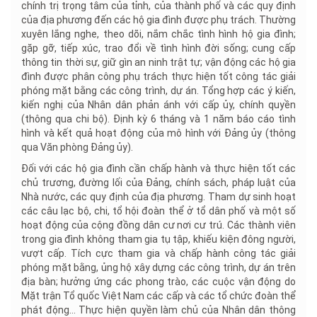
chính trị trọng tâm của tỉnh, của thành phố và các quy định
của địa phương đến các hộ gia đình được phụ trách. Thường
xuyên lắng nghe, theo dõi, nắm chắc tình hình hộ gia đình;
gặp gỡ, tiếp xúc, trao đổi về tình hình đời sống; cung cấp
thông tin thời sự, giữ gìn an ninh trật tự; vận động các hộ gia
đình được phân công phụ trách thực hiện tốt công tác giải
phóng mặt bằng các công trình, dự án. Tổng hợp các ý kiến,
kiến nghị của Nhân dân phản ánh với cấp ủy, chính quyền
(thông qua chi bộ). Định kỳ 6 tháng và 1 năm báo cáo tình
hình và kết quả hoạt động của mô hình với Đảng ủy (thông
qua Văn phòng Đảng ủy).
Đối với các hộ gia đình cần chấp hành và thực hiện tốt các
chủ trương, đường lối của Đảng, chính sách, pháp luật của
Nhà nước, các quy định của địa phương. Tham dự sinh hoạt
các câu lạc bộ, chi, tổ hội đoàn thể ở tổ dân phố và một số
hoạt động của cộng đồng dân cư nơi cư trú. Các thành viên
trong gia đình không tham gia tụ tập, khiếu kiện đông người,
vượt cấp. Tích cực tham gia và chấp hành công tác giải
phóng mặt bằng, ủng hộ xây dựng các công trình, dự án trên
địa bàn; hưởng ứng các phong trào, các cuộc vận động do
Mặt trận Tổ quốc Việt Nam các cấp và các tổ chức đoàn thể
phát động… Thực hiện quyền làm chủ của Nhân dân thông