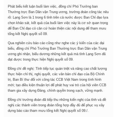
Phát biểu kết luận buổi làm việc, đồng chí Phó Trưởng ban
Thường trực Ban Dân vận Trung ương, trưởng đoàn công tác nêu
rõ: Lạng Sơn là 1 trong 6 tỉnh trên cả nước được Ban Chỉ đạo lựa
chọn khảo sát, kết quả của buổi làm việc này là cơ sở quan trọng
để Ban Chỉ đạo có căn cứ hoàn thiện các nội dung để tham mưu
tổng kết Nghị quyết số 09.
Qua nghiên cứu báo cáo cũng như nghe các ý kiến của các đại
biểu, đồng chí Phó Trưởng Ban Thường trực Ban Dân vận Trung
ương ghi nhận, biểu dương những kết quả mà tỉnh Lạng Sơn đã
đạt được trong thực hiện Nghị quyết số 09.
Đồng chí đề nghị: Tỉnh tiếp tục quán triệt và nâng cao chất lượng
thực hiện chỉ thị, nghị quyết, các văn bản chỉ đạo của Bộ Chính
trị, Ban Bí thư đối với công tác CCB Việt Nam trong tình hình
mới; tạo điều kiện thuận lợi để phát huy vai trò của hội viên CCB
tham gia xây dựng Đảng, chính quyền trong sạch, vững mạnh.
Đồng chí trưởng đoàn đã tiếp thu những kiến nghị của tỉnh và đề
nghị các thành viên trong đoàn tổng hợp đầy đủ để phục vụ xây
dựng báo cáo tham mưu tổng kết Nghị quyết số 09./.