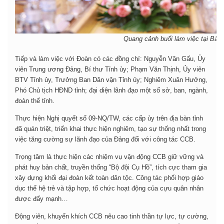
Quang cảnh buổi làm việc tại Bắc
Tiếp và làm việc với Đoàn có các đồng chí: Nguyễn Văn Gấu, Ủy
viên Trung ương Đảng, Bí thư Tỉnh ủy; Phạm Văn Thịnh, Ủy viên
BTV Tỉnh ủy, Trưởng Ban Dân vận Tỉnh ủy; Nghiêm Xuân Hưởng,
Phó Chủ tịch HĐND tỉnh; đại diện lãnh đạo một số sở, ban, ngành,
đoàn thể tỉnh.
Thực hiện Nghị quyết số 09-NQ/TW, các cấp ủy trên địa bàn tỉnh
đã quán triệt, triển khai thực hiện nghiêm, tạo sự thống nhất trong
việc tăng cường sự lãnh đạo của Đảng đối với công tác CCB.
Trọng tâm là thực hiện các nhiệm vụ vận động CCB giữ vững và
phát huy bản chất, truyền thống “Bộ đội Cụ Hồ”, tích cực tham gia
xây dựng khối đại đoàn kết toàn dân tộc. Công tác phối hợp giáo
dục thế hệ trẻ và tập hợp, tổ chức hoạt động của cựu quân nhân
được đẩy mạnh…
Động viên, khuyến khích CCB nêu cao tinh thần tự lực, tự cường,