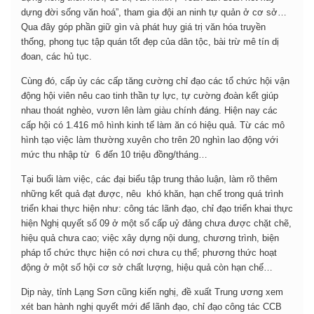
dựng đời sống văn hoá”, tham gia đội an ninh tự quản ở cơ sở…
Qua đây góp phần giữ gìn và phát huy giá trị văn hóa truyền
thống, phong tục tập quán tốt đẹp của dân tộc, bài trừ mê tín dị
đoan, các hủ tục.
Cùng đó, cấp ủy các cấp tăng cường chỉ đạo các tổ chức hội vận
động hội viên nêu cao tinh thần tự lực, tự cường đoàn kết giúp
nhau thoát nghèo, vươn lên làm giàu chính đáng. Hiện nay các
cấp hội có 1.416 mô hình kinh tế làm ăn có hiệu quả. Từ các mô
hình tạo việc làm thường xuyên cho trên 20 nghìn lao động với
mức thu nhập từ 6 đến 10 triệu đồng/tháng…
Tại buổi làm việc, các đại biểu tập trung thảo luận, làm rõ thêm
những kết quả đạt được, nêu khó khăn, hạn chế trong quá trình
triển khai thực hiện như: công tác lãnh đạo, chỉ đạo triển khai thực
hiện Nghị quyết số 09 ở một số cấp uỷ đảng chưa được chặt chẽ,
hiệu quả chưa cao; việc xây dựng nội dung, chương trình, biện
pháp tổ chức thực hiện có nơi chưa cụ thể; phương thức hoạt
động ở một số hội cơ sở chất lượng, hiệu quả còn hạn chế…
Dịp này, tỉnh Lạng Sơn cũng kiến nghị, đề xuất Trung ương xem
xét ban hành nghị quyết mới để lãnh đạo, chỉ đạo công tác CCB