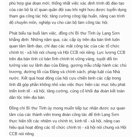
phù hợp giai đoạn mới; thống nhất việc xác định trình độ đào tạo
của cán bộ là sĩ quan quân đội sau khi nghỉ hưu được tuyển dụng
tham gia công tác hội; tăng cường công tập huấn, nâng cao trình
độ chuyên môn, nghiệp vụ cho cán bộ làm công tác hội.
Phát biểu tại buổi làm việc, đồng chí Bí thư Tỉnh ủy Lạng Sơn
khẳng định: Những năm qua, các cấp ủy trên địa bàn tỉnh luôn
quan tâm lãnh đạo, chỉ đạo các mặt công tác của các tổ chức
chính trị - xã hội nói chung và Hội CCB nói riêng. Lực lượng CCB
trên địa bàn tỉnh có bản lĩnh chính trị vững vàng, tuyệt đối tin
tưởng vào sự lãnh đạo của Đảng, gương mẫu chấp hành các chủ
trương, đường lối của Đảng và chính sách, pháp luật của Nhà
nước. Kết quả hoạt động của hội cựu chiến binh các cấp trong
tỉnh đã góp phần không nhỏ vào việc thực hiện các mục tiêu phát
triển kinh tế - xã hội, tăng cường, củng cố khối đại đoàn kết toàn
dân tộc trên địa bàn.
Đồng chí Bí thư Tỉnh ủy mong muốn tiếp tục nhận được sự quan
tâm của các thành viên trong đoàn công tác để tỉnh Lạng Sơn
thực hiện tốt các nhiệm vụ chính trị, kinh tế - xã hội, nâng cao
hiệu quả hoạt động các tổ chức chính trị - xã hội nói chung và Hội
CCB nói riêng.