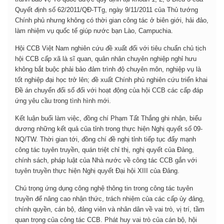
Quyết định số 62/2011/QĐ-TTg, ngày 9/11/2011 của Thủ tướng
Chính phủ nhưng không có thời gian công tác ở biên giới, hải đảo,
làm nhiệm vụ quốc tế giúp nước bạn Lào, Campuchia.
Hội CCB Việt Nam nghiên cứu đề xuất đối với tiêu chuẩn chủ tịch
hội CCB cấp xã là sĩ quan, quân nhân chuyên nghiệp nghỉ hưu
không bắt buộc phải bảo đảm trình độ chuyên môn, nghiệp vụ là
tốt nghiệp đại học trở lên; đề xuất Chính phủ nghiên cứu triển khai
Đề án chuyển đổi số đối với hoạt động của hội CCB các cấp đáp
ứng yêu cầu trong tình hình mới.
Kết luận buổi làm việc, đồng chí Phạm Tất Thắng ghi nhận, biểu
dương những kết quả của tỉnh trong thực hiện Nghị quyết số 09-
NQ/TW. Thời gian tới, đồng chí đề nghị tỉnh tiếp tục đẩy mạnh
công tác tuyên truyền, quán triệt chỉ thị, nghị quyết của Đảng,
chính sách, pháp luật của Nhà nước về công tác CCB gắn với
tuyên truyền thực hiện Nghị quyết Đại hội XIII của Đảng.
Chú trọng ứng dụng công nghệ thông tin trong công tác tuyên
truyền để nâng cao nhận thức, trách nhiệm của các cấp ủy đảng,
chính quyền, cán bộ, đảng viên và nhân dân về vai trò, vị trí, tầm
quan trọng của công tác CCB.
Phát huy vai trò của cán bộ, hội