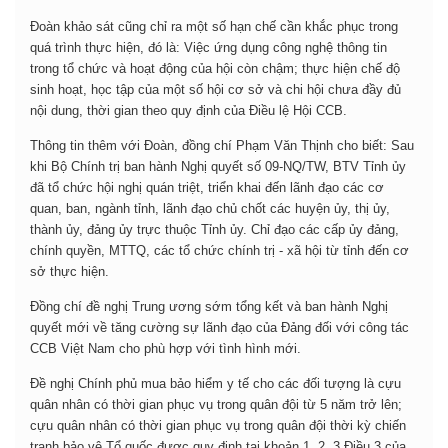
Đoàn khảo sát cũng chỉ ra một số hạn chế cần khắc phục trong
quá trình thực hiện, đó là: Việc ứng dụng công nghệ thông tin
trong tổ chức và hoạt động của hội còn chậm; thực hiện chế độ
sinh hoạt, học tập của một số hội cơ sở và chi hội chưa đầy đủ
nội dung, thời gian theo quy định của Điều lệ Hội CCB.
Thông tin thêm với Đoàn, đồng chí Phạm Văn Thịnh cho biết: Sau
khi Bộ Chính trị ban hành Nghị quyết số 09-NQ/TW, BTV Tỉnh ủy
đã tổ chức hội nghị quán triệt, triển khai đến lãnh đạo các cơ
quan, ban, ngành tỉnh, lãnh đạo chủ chốt các huyện ủy, thị ủy,
thành ủy, đảng ủy trực thuộc Tỉnh ủy. Chỉ đạo các cấp ủy đảng,
chính quyền, MTTQ, các tổ chức chính trị - xã hội từ tỉnh đến cơ
sở thực hiện.
Đồng chí đề nghị Trung ương sớm tổng kết và ban hành Nghị
quyết mới về tăng cường sự lãnh đạo của Đảng đối với công tác
CCB Việt Nam cho phù hợp với tình hình mới.
Đề nghị Chính phủ mua bảo hiểm y tế cho các đối tượng là cựu
quân nhân có thời gian phục vụ trong quân đội từ 5 năm trở lên;
cựu quân nhân có thời gian phục vụ trong quân đội thời kỳ chiến
tranh bảo vệ Tổ quốc được quy định tại khoản 1, 2, 3 Điều 3 của