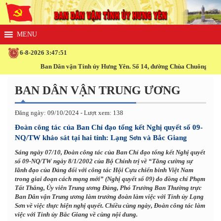
6-8-2026 3:47:52
Ban Dân vận Tỉnh ủy Hưng Yên. Số 14, đường Chùa Chuông, phường Hiến N
BAN DÂN VẬN TRUNG ƯƠNG
Đăng ngày: 09/10/2024 - Lượt xem: 138
Đoàn công tác của Ban Chỉ đạo tổng kết Nghị quyết số 09-
NQ/TW khảo sát tại hai tỉnh: Lạng Sơn và Bắc Giang
Sáng ngày 07/10, Đoàn công tác của Ban Chỉ đạo tổng kết Nghị quyết
số 09-NQ/TW ngày 8/1/2002 của Bộ Chính trị về “Tăng cường sự
lãnh đạo của Đảng đối với công tác Hội Cựu chiến binh Việt Nam
trong giai đoạn cách mạng mới” (Nghị quyết số 09) do đồng chí Phạm
Tất Thắng, Ủy viên Trung ương Đảng, Phó Trưởng Ban Thường trực
Ban Dân vận Trung ương làm trưởng đoàn làm việc với Tỉnh ủy Lạng
Sơn về việc thực hiện nghị quyết. Chiều cùng ngày, Đoàn công tác làm
việc với Tỉnh ủy Bắc Giang về cùng nội dung.