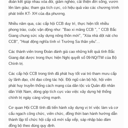
đoàn kết giúp nhau xóa đói, giảm nghèo, cải thiện đời sống, vươn
lên làm giàu; tham gia tích cực, có hiệu quả vào các chương trình
phát triển KT- XH của địa phương.
Nhiều năm qua, các cấp hội CCB duy trì, thực hiện tốt nhiều
phong trào, cuộc vận động như: "Bao xi măng CCB ", " CCB Bắc
Giang chung sức xây dựng nông thôn mới", "Xóa nhà dột nát cho
CCB", "Hoạt động nghĩa tình vì Trường Sa thân yêu”…
Các thành viên trong Đoàn đánh giá cao những kết quả tỉnh Bắc
Giang đạt được trong thực hiện Nghị quyết số 09-NQ/TW của Bộ
Chính trị.
Các cấp hội CCB trong tỉnh đã phát huy tốt vai trò tham mưu cấp
ủy lãnh đạo, chỉ đạo công tác hội. Đội ngũ cán bộ hội, hội viên
phát huy truyền thống cách mạng của dân tộc và Quân đội nhân
dân Việt Nam, đóng góp tích cực vào việc xây dựng hệ thống
chính trị ngày càng vững mạnh.
Cơ quan Hội CCB tỉnh đã tiến hành xây dựng vị trí việc làm và cơ
cấu ngạch công chức, viên chức, đồng thời ban hành hướng dẫn
thành lập tổ chức hội cấp xã mới sắp xếp, sáp nhập bảo đảm
đồng bộ theo đúng quy định.