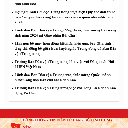
tình hình mới"
Hội nghị Ban Chỉ đạo Trung ương thực hiện Quy chế dân chủ ở
cơ sở và giao ban công tác dân vận các cơ quan nhà nước năm
2024
Lãnh đạo Ban Dân vận Trung ương thăm, chúc mừng Lễ Giáng
sinh năm 2024 tại Giáo phận Bùi Chu
Tinh gọn bộ máy hoạt động hiệu lực, hiệu quả, bảo đảm tính
tổng thể, đồng bộ giữa Ban Tuyên giáo Trung ương và Ban Dân
vận Trung ương
Trưởng Ban Dân vận Trung ương làm việc với Đảng đoàn Hội
LHPN Việt Nam
Lãnh đạo Ban Dân vận Trung ương chúc mừng Quốc khánh
nước Cộng hòa Dân chủ nhân dân Lào
Trưởng Ban Dân vận Trung ương việc với Tổng Liên đoàn Lao
động Việt Nam
CỔNG THÔNG TIN ĐIỆN TỬ ĐẢNG BỘ TỈNH HƯNG
YÊN