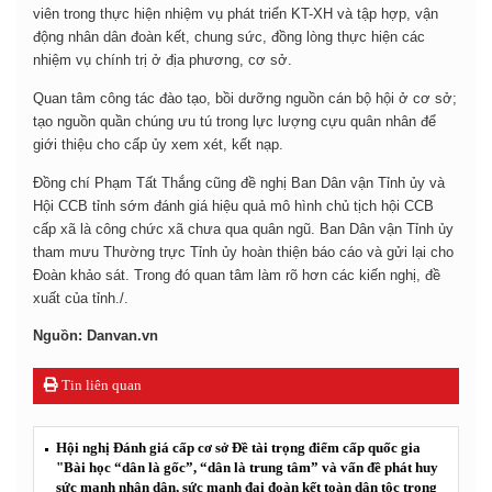
viên trong thực hiện nhiệm vụ phát triển KT-XH và tập hợp, vận
động nhân dân đoàn kết, chung sức, đồng lòng thực hiện các
nhiệm vụ chính trị ở địa phương, cơ sở.
Quan tâm công tác đào tạo, bồi dưỡng nguồn cán bộ hội ở cơ sở;
tạo nguồn quần chúng ưu tú trong lực lượng cựu quân nhân để
giới thiệu cho cấp ủy xem xét, kết nạp.
Đồng chí Phạm Tất Thắng cũng đề nghị Ban Dân vận Tỉnh ủy và
Hội CCB tỉnh sớm đánh giá hiệu quả mô hình chủ tịch hội CCB
cấp xã là công chức xã chưa qua quân ngũ.
Ban Dân vận Tỉnh ủy
tham mưu Thường trực Tỉnh ủy hoàn thiện báo cáo và gửi lại cho
Đoàn khảo sát. Trong đó quan tâm làm rõ hơn các kiến nghị, đề
xuất của tỉnh./.
Nguồn: Danvan.vn
Tin liên quan
Hội nghị Đánh giá cấp cơ sở Đề tài trọng điểm cấp quốc gia
"Bài học “dân là gốc”, “dân là trung tâm” và vấn đề phát huy
sức mạnh nhân dân, sức mạnh đại đoàn kết toàn dân tộc trong