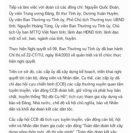
Tiếp và làm việc với đoàn có các đồng chí: Nguyễn Quốc Đoàn,
Ủy viên Trung ương Đảng, Bí thư Tỉnh ủy; Dương Xuân Huyên,
Ủy viên Ban Thường vụ Tỉnh ủy, Phó Chủ tịch Thường trực UBND
tỉnh; Nguyễn Hoàng Tùng, Ủy viên Ban Thường vụ Tỉnh ủy, Chủ
tịch Ủy ban MTTQ Việt Nam tỉnh; lãnh đạo HĐND tỉnh; lãnh đạo
một số sở, ban, ngành của tỉnh, huyện.
Thực hiện Nghị quyết số 09, Ban Thường vụ Tỉnh ủy đã ban hành
Chỉ thị số 22-CT/TU, ngày 8/4/2003 về quán triệt và tổ chức thực
hiện nghị quyết.
Trên cơ sở đó, các cấp ủy đã xây dựng kế hoạch, triển khai nghị
quyết tới cán bộ, đảng viên và Nhân dân. Cụ thể, các cấp ủy đã
chỉ đạo hội cựu chiến binh (CCB) các cấp thường xuyên quan tâm
tuyên truyền, vận động CCB đoàn kết, giữ vững và phát huy bản
chất, truyền thống “Bộ đội Cụ Hồ”; tích cực tham gia xây dựng và
bảo vệ Đảng, Nhà nước, chế độ xã hội chủ nghĩa, bảo vệ Nhân
dân và khối đại đoàn kết các dân tộc.
Các cấp hội CCB đã tích cực tuyên truyền, vận động cán bộ, hội
viên và Nhân dân tham gia cuộc vận động “Toàn dân đoàn kết xây
dựng nông thôn mới, đô thị văn minh”, “Toàn dân đoàn kết xây