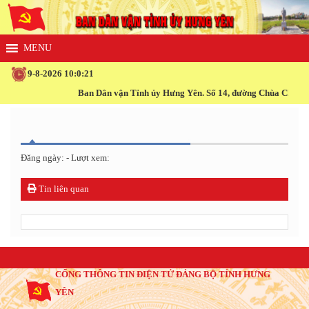
9-8-2026 10:0:21
Ban Dân vận Tỉnh ủy Hưng Yên. Số 14, đường Chùa Chuông, 
Đăng ngày: - Lượt xem:
Tin liên quan
CỔNG THÔNG TIN ĐIỆN TỬ ĐẢNG BỘ TỈNH HƯNG
YÊN