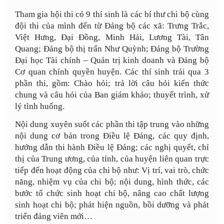
Tham gia hội thi có 9 thí sinh là các bí thư chi bộ cùng
đội thi của mình đến từ Đảng bộ các xã: Trưng Trắc,
Việt Hưng, Đại Đồng, Minh Hải, Lương Tài, Tân
Quang; Đảng bộ thị trấn Như Quỳnh; Đảng bộ Trường
Đại học Tài chính – Quản trị kinh doanh và Đảng bộ
Cơ quan chính quyền huyện. Các thí sinh trải qua 3
phần thi, gồm: Chào hỏi; trả lời câu hỏi kiến thức
chung và câu hỏi của Ban giám khảo; thuyết trình, xử
lý tình huống.
Nội dung xuyên suốt các phần thi tập trung vào những
nội dung cơ bản trong Điều lệ Đảng, các quy định,
hướng dẫn thi hành Điều lệ Đảng; các nghị quyết, chỉ
thị của Trung ương, của tỉnh, của huyện liên quan trực
tiếp đến hoạt động của chi bộ như: Vị trí, vai trò, chức
năng, nhiệm vụ của chi bộ; nội dung, hình thức, các
bước tổ chức sinh hoạt chi bộ, nâng cao chất lượng
sinh hoạt chi bộ; phát hiện nguồn, bồi dưỡng và phát
triển đảng viên mới…