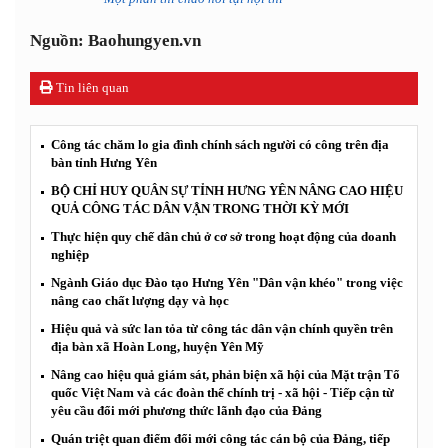
Nguồn: Baohungyen.vn
Tin liên quan
Công tác chăm lo gia đình chính sách người có công trên địa
bàn tỉnh Hưng Yên
BỘ CHỈ HUY QUÂN SỰ TỈNH HƯNG YÊN NÂNG CAO HIỆU
QUẢ CÔNG TÁC DÂN VẬN TRONG THỜI KỲ MỚI
Thực hiện quy chế dân chủ ở cơ sở trong hoạt động của doanh
nghiệp
Ngành Giáo dục Đào tạo Hưng Yên "Dân vận khéo" trong việc
nâng cao chất lượng dạy và học
Hiệu quả và sức lan tỏa từ công tác dân vận chính quyền trên
địa bàn xã Hoàn Long, huyện Yên Mỹ
Nâng cao hiệu quả giám sát, phản biện xã hội của Mặt trận Tổ
quốc Việt Nam và các đoàn thể chính trị - xã hội - Tiếp cận từ
yêu cầu đổi mới phương thức lãnh đạo của Đảng
Quán triệt quan điểm đổi mới công tác cán bộ của Đảng, tiếp